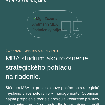
MONIKA KLADNÁ, MBA
ČO O NÁS HOVORIA ABSOLVENTI
MBA štúdium ako rozšírenie
strategického pohľadu
na riadenie.
Štúdium MBA mi prinieslo nový pohľad na strategické
myslenie a rozhodovanie v managemente. Oceňujem
najmä prepojenie teórie s praxou a konkrétne príklady
z reálneho firemného prostredia, ktoré môžem využiť