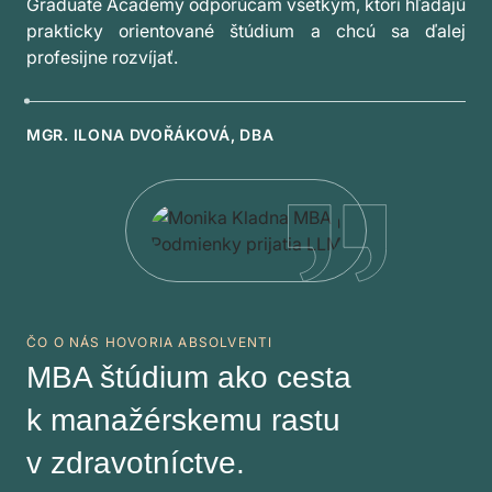
Graduate Academy odporúčam všetkým, ktorí hľadajú
prakticky orientované štúdium a chcú sa ďalej
profesijne rozvíjať.
MGR. ILONA DVOŘÁKOVÁ, DBA
ČO O NÁS HOVORIA ABSOLVENTI
MBA štúdium ako cesta
k manažérskemu rastu
v zdravotníctve.