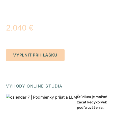
Zvýhodnená cena
Platí pouze do 9. 8. 2026.
2.040 €
bez DPH
s DPH
2.468 €
VYPLNIŤ PRIHLÁŠKU
VÝHODY ONLINE ŠTÚDIA
Štúdium je možné
začať kedykoľvek
podľa uváženia.