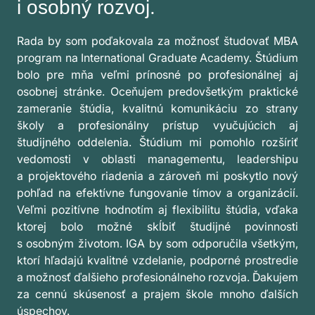
i osobný rozvoj.
Rada by som poďakovala za možnosť študovať MBA
program na International Graduate Academy. Štúdium
bolo pre mňa veľmi prínosné po profesionálnej aj
osobnej stránke. Oceňujem predovšetkým praktické
zameranie štúdia, kvalitnú komunikáciu zo strany
školy a profesionálny prístup vyučujúcich aj
študijného oddelenia. Štúdium mi pomohlo rozšíriť
vedomosti v oblasti managementu, leadershipu
a projektového riadenia a zároveň mi poskytlo nový
pohľad na efektívne fungovanie tímov a organizácií.
Veľmi pozitívne hodnotím aj flexibilitu štúdia, vďaka
ktorej bolo možné skĺbiť študijné povinnosti
s osobným životom. IGA by som odporučila všetkým,
ktorí hľadajú kvalitné vzdelanie, podporné prostredie
a možnosť ďalšieho profesionálneho rozvoja. Ďakujem
za cennú skúsenosť a prajem škole mnoho ďalších
úspechov.