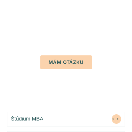
Spýtajte sa,
sme tu pre vás.
Naša študijná koordinátorka Kristina vám pomôže
s otázkami o štúdiu.
MÁM OTÁZKU
Štúdium MBA