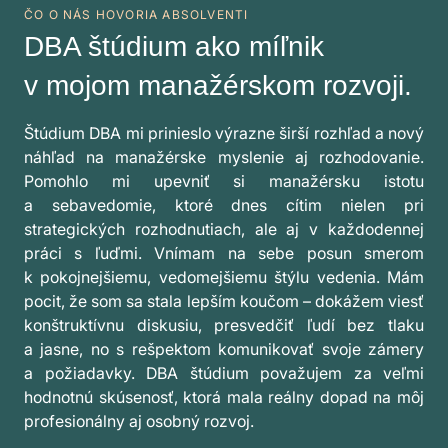
ČO O NÁS HOVORIA ABSOLVENTI
DBA štúdium ako míľnik
v mojom manažérskom rozvoji.
Štúdium DBA mi prinieslo výrazne širší rozhľad a nový
náhľad na manažérske myslenie aj rozhodovanie.
Pomohlo mi upevniť si manažérsku istotu
a sebavedomie, ktoré dnes cítim nielen pri
strategických rozhodnutiach, ale aj v každodennej
práci s ľuďmi. Vnímam na sebe posun smerom
k pokojnejšiemu, vedomejšiemu štýlu vedenia. Mám
pocit, že som sa stala lepším koučom – dokážem viesť
konštruktívnu diskusiu, presvedčiť ľudí bez tlaku
a jasne, no s rešpektom komunikovať svoje zámery
a požiadavky. DBA štúdium považujem za veľmi
hodnotnú skúsenosť, ktorá mala reálny dopad na môj
profesionálny aj osobný rozvoj.