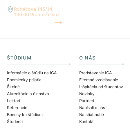
Reagujeme do 24 hodín
Roháčova 145/14,
130 00 Praha-Žižkov
UKÁZAŤ NA MAPE
ŠTÚDIUM
O NÁS
Informácie o štúdiu na IGA
Predstavenie IGA
Podmienky prijatia
Firemné vzdelávanie
Školné
Inšpirácia od študentov
Akreditácie a členstvá
Novinky
Lektori
Partneri
Referencie
Napísali o nás
Bonusy ku štúdium
Na stiahnutie
Študenti
Kontakt