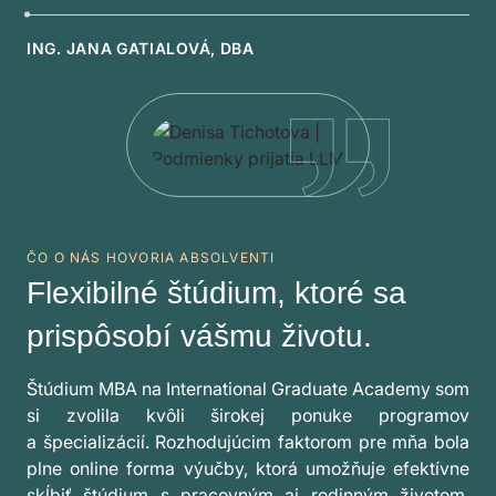
ING. JANA GATIALOVÁ, DBA
ČO O NÁS HOVORIA ABSOLVENTI
Flexibilné štúdium, ktoré sa
prispôsobí vášmu životu.
Štúdium MBA na International Graduate Academy som
si zvolila kvôli širokej ponuke programov
a špecializácií. Rozhodujúcim faktorom pre mňa bola
plne online forma výučby, ktorá umožňuje efektívne
skĺbiť štúdium s pracovným aj rodinným životom.