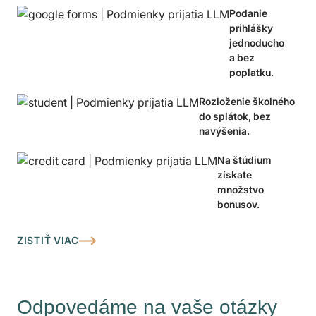
Podanie
prihlášky
jednoducho
a bez
poplatku.
Rozloženie školného
do splátok, bez
navýšenia.
Na štúdium
získate
množstvo
bonusov.
ZISTIŤ VIAC
Odpovedáme na vaše otázky