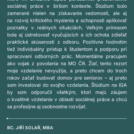
sociálnej práce v širšom kontexte. Štúdium bolo
zamerané nielen na získavanie vedomostí, ale aj
na rozvoj kritického myslenia a schopnosti aplikovať
poznatky v reálnych situáciách. Veľkým prínosom
bola aj ústretovosť vyučujúcich a ich ochota zdieľať
praktické skúsenosti z odboru. Pozitívne hodnotím
tiež individuálny prístup k študentom a podporu pri
spracovaní odborných prác. Momentálne pracujem
ako vojak z povolania na MO ČR. Žiaľ, tento rezort
moje vzdelanie nevyužije, a preto chcem do troch
rokov začať budovať domov pre seniorov – aj preto
som investoval do svojho vzdelania. Štúdium na IGA
by som odporučil všetkým, ktorí majú záujem
o kvalitné vzdelanie v oblasti sociálnej práce a chcú
sa profesijne aj osobnostne rozvíjať.
BC. JIŘÍ SOLAŘ, MBA