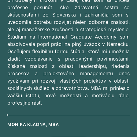
prirodzeným krokom v čase, keď som sa chcela
profesne posunúť. Ako zdravotná sestra so
skúsenosťami zo Slovenska i zahraničia som si
uvedomila potrebu rozvíjať nielen odborné znalosti,
ale aj manažérske zručnosti a strategické myslenie.
Štúdium na International Graduate Academy som
absolvovala popri práci na plný úväzok v Nemecku.
Oceňujem flexibilnú formu štúdia, ktorá mi umožnila
zladiť vzdelávanie s pracovnými povinnosťami.
Získané znalosti z oblasti leadershipu, riadenia
procesov a projektového managementu dnes
využívam pri rozvoji vlastných projektov v oblasti
sociálnych služieb a zdravotníctva. MBA mi prinieslo
väčšiu istotu, nové možnosti a motiváciu ďalej
profesijne rásť.
MONIKA KLADNÁ, MBA