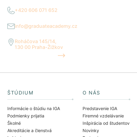
+420 606 071 652
Po–Pia 9:00–17:00
info@graduateacademy.cz
Reagujeme do 24 hodín
Roháčova 145/14,
130 00 Praha-Žižkov
UKÁZAŤ NA MAPE
ŠTÚDIUM
O NÁS
Informácie o štúdiu na IGA
Predstavenie IGA
Podmienky prijatia
Firemné vzdelávanie
Školné
Inšpirácia od študentov
Akreditácie a členstvá
Novinky