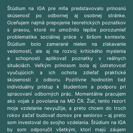
Štúdium na IGA pre mňa predstavovalo prínosnú
skúsenosť po odbornej aj osobnej stránke.
Oceňujem najmä prepojenie teoretických poznatkov
s praxou, ktoré mi umožnilo lepšie porozumieť
problematike sociálnej práce v širšom kontexte.
Štúdium bolo zamerané nielen na získavanie
vedomostí, ale aj na rozvoj kritického myslenia
a schopnosti aplikovať poznatky v reálnych
situáciách. Veľkým prínosom bola aj ústretovosť
vyučujúcich a ich ochota zdieľať praktické
skúsenosti z odboru. Pozitívne hodnotím tiež
individuálny prístup k študentom a podporu pri
spracovaní odborných prác. Momentálne pracujem
ako vojak z povolania na MO ČR. Žiaľ, tento rezort
moje vzdelanie nevyužije, a preto chcem do troch
rokov začať budovať domov pre seniorov – aj preto
som investoval do svojho vzdelania. Štúdium na IGA
by som odporučil všetkým, ktorí majú záujem