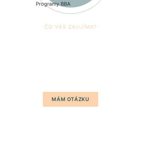
ČO VÁS ZAUJÍMA?
Spýtajte sa,
sme tu pre vás.
Naša študijná koordinátorka Kristina vám pomôže
s otázkami o štúdiu.
MÁM OTÁZKU