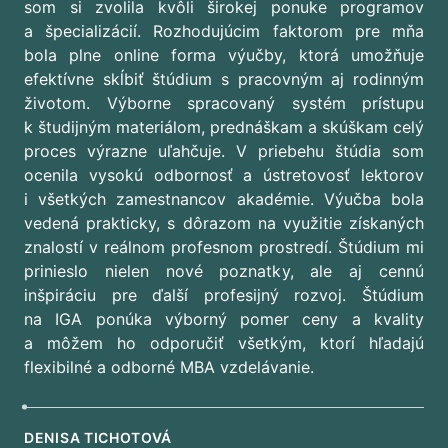
som si zvolila kvôli širokej ponuke programov
a špecializácií. Rozhodujúcim faktorom pre mňa
bola plne online forma výučby, ktorá umožňuje
efektívne skĺbiť štúdium s pracovným aj rodinným
životom. Výborne spracovaný systém prístupu
k študijným materiálom, prednáškam a skúškam celý
proces výrazne uľahčuje. V priebehu štúdia som
ocenila vysokú odbornosť a ústretovosť lektorov
i všetkých zamestnancov akadémie. Výučba bola
vedená prakticky, s dôrazom na využitie získaných
znalostí v reálnom profesnom prostredí. Štúdium mi
prinieslo nielen nové poznatky, ale aj cennú
inšpiráciu pre ďalší profesijný rozvoj. Štúdium
na IGA ponúka výborný pomer ceny a kvality
a môžem ho odporučiť všetkým, ktorí hľadajú
flexibilné a odborné MBA vzdelávanie.
DENISA TICHOTOVÁ