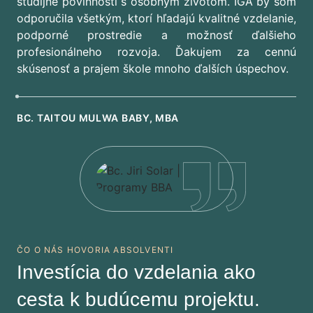
študijné povinnosti s osobným životom. IGA by som
odporučila všetkým, ktorí hľadajú kvalitné vzdelanie,
podporné prostredie a možnosť ďalšieho
profesionálneho rozvoja. Ďakujem za cennú
skúsenosť a prajem škole mnoho ďalších úspechov.
BC. TAITOU MULWA BABY, MBA
ČO O NÁS HOVORIA ABSOLVENTI
Investícia do vzdelania ako
cesta k budúcemu projektu.