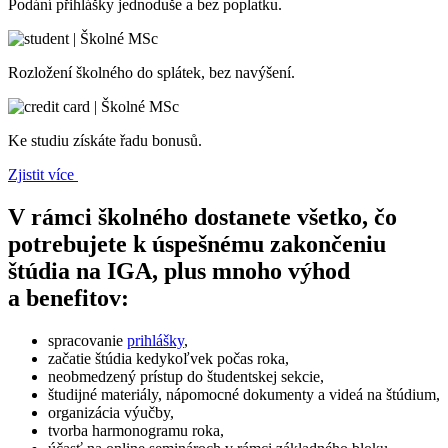
Podání přihlášky jednoduše a bez poplatku.
Rozložení školného do splátek, bez navýšení.
Ke studiu získáte řadu bonusů.
Zjistit více
V rámci školného dostanete všetko, čo
potrebujete k úspešnému zakončeniu
štúdia na IGA, plus mnoho výhod
a benefitov:
spracovanie
prihlášky
,
začatie štúdia kedykoľvek počas roka,
neobmedzený prístup do študentskej sekcie,
študijné materiály, nápomocné dokumenty a videá na štúdium,
organizácia výučby,
tvorba harmonogramu roka,