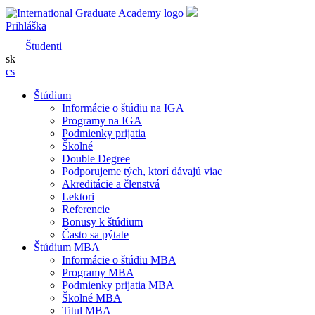
Prihláška
Študenti
sk
cs
Štúdium
Informácie o štúdiu na IGA
Programy na IGA
Podmienky prijatia
Školné
Double Degree
Podporujeme tých, ktorí dávajú viac
Akreditácie a členstvá
Lektori
Referencie
Bonusy k štúdium
Často sa pýtate
Štúdium MBA
Informácie o štúdiu MBA
Programy MBA
Podmienky prijatia MBA
Školné MBA
Titul MBA