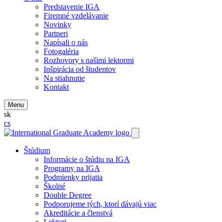
Predstavenie IGA
Firemné vzdelávanie
Novinky
Partneri
Napísali o nás
Fotogaléria
Rozhovory s našimi lektormi
Inšpirácia od študentov
Na stiahnutie
Kontakt
Menu
sk
cs
Štúdium
Informácie o štúdiu na IGA
Programy na IGA
Podmienky prijatia
Školné
Double Degree
Podporujeme tých, ktorí dávajú viac
Akreditácie a členstvá
Lektori