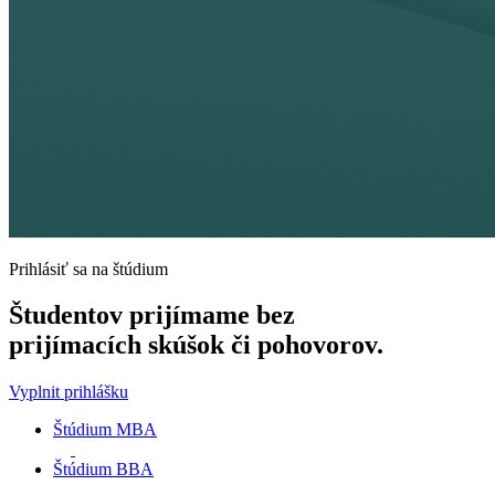
Prihlásiť sa na štúdium
Študentov prijímame
bez
prijímacích skúšok
či pohovorov.
Vyplnit prihlášku
Štúdium MBA
Štúdium BBA