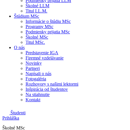
Podmienky prijatia LLM
Školné LLM
Titul LL.M.
Štúdium MSc
Informácie o štúdiu MSc
Programy MSc
Podmienky prijatia MSc
Školné MSc
Titul MSc.
O nás
Predstavenie IGA
Firemné vzdelávanie
Novinky
Partneri
Napísali o nás
Fotogaléria
Rozhovory s našimi lektormi
Inšpirácia od študentov
Na stiahnutie
Kontakt
Študenti
Prihláška
Školné MSc