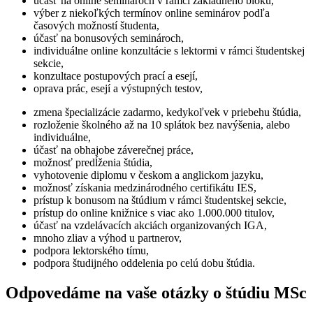
účasť na online seminároch v rámci základného bloku,
výber z niekoľkých termínov online seminárov podľa
časových možností študenta,
účasť na bonusových seminároch,
individuálne online konzultácie s lektormi v rámci študentskej
sekcie,
konzultace postupových prací a esejí,
oprava prác, esejí a výstupných testov,
zmena špecializácie zadarmo, kedykoľvek v priebehu štúdia,
rozloženie školného až na 10 splátok bez navýšenia, alebo
individuálne,
účasť na obhajobe záverečnej práce,
možnosť predĺženia štúdia,
vyhotovenie diplomu v českom a anglickom jazyku,
možnosť získania medzinárodného certifikátu IES,
prístup k bonusom na štúdium v ​​rámci študentskej sekcie,
prístup do online knižnice s viac ako 1.000.000 titulov,
účasť na vzdelávacích akciách organizovaných IGA,
mnoho zliav a výhod u partnerov,
podpora lektorského tímu,
podpora študijného oddelenia po celú dobu štúdia.
Odpovedáme na vaše otázky o štúdiu MSc