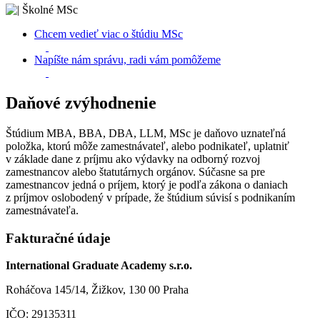
Chcem vedieť viac o štúdiu MSc
Napíšte nám správu, radi vám pomôžeme
Daňové zvýhodnenie
Štúdium MBA, BBA, DBA, LLM, MSc je daňovo uznateľná
položka, ktorú môže zamestnávateľ, alebo podnikateľ, uplatniť
v základe dane z príjmu ako výdavky na odborný rozvoj
zamestnancov alebo štatutárnych orgánov. Súčasne sa pre
zamestnancov jedná o príjem, ktorý je podľa zákona o daniach
z príjmov oslobodený v prípade, že štúdium súvisí s podnikaním
zamestnávateľa.
Fakturačné údaje
International Graduate Academy s.r.o.
Roháčova 145/14, Žižkov, 130 00 Praha
IČO: 29135311