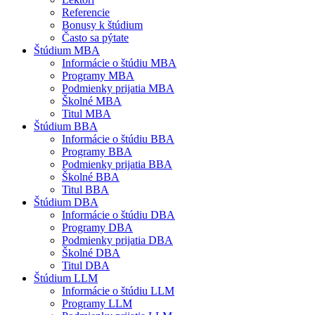
Referencie
Bonusy k štúdium
Často sa pýtate
Štúdium MBA
Informácie o štúdiu MBA
Programy MBA
Podmienky prijatia MBA
Školné MBA
Titul MBA
Štúdium BBA
Informácie o štúdiu BBA
Programy BBA
Podmienky prijatia BBA
Školné BBA
Titul BBA
Štúdium DBA
Informácie o štúdiu DBA
Programy DBA
Podmienky prijatia DBA
Školné DBA
Titul DBA
Štúdium LLM
Informácie o štúdiu LLM
Programy LLM