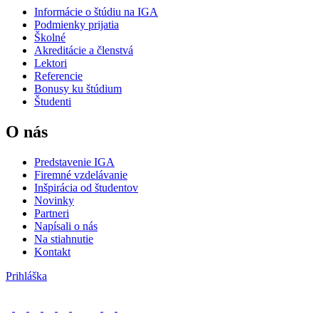
Informácie o štúdiu na IGA
Podmienky prijatia
Školné
Akreditácie a členstvá
Lektori
Referencie
Bonusy ku štúdium
Študenti
O nás
Predstavenie IGA
Firemné vzdelávanie
Inšpirácia od študentov
Novinky
Partneri
Napísali o nás
Na stiahnutie
Kontakt
Prihláška