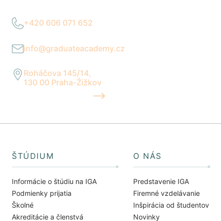
+420 606 071 652
Po–Pia 9:00–17:00
info@graduateacademy.cz
Reagujeme do 24 hodín
Roháčova 145/14,
130 00 Praha-Žižkov
UKÁZAŤ NA MAPE
ŠTÚDIUM
O NÁS
Informácie o štúdiu na IGA
Predstavenie IGA
Podmienky prijatia
Firemné vzdelávanie
Školné
Inšpirácia od študentov
Akreditácie a členstvá
Novinky