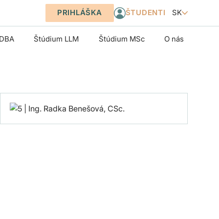
PRIHLÁŠKA
SK
ŠTUDENTI
 DBA
Štúdium LLM
Štúdium MSc
O nás