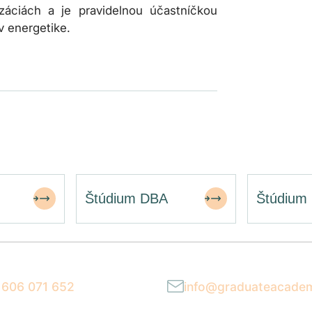
záciách a je pravidelnou účastníčkou
v energetike.
Štúdium DBA
Štúdium
 606 071 652
info@graduateacade
ia 9:00–17:00
Reagujeme do 24 hodí