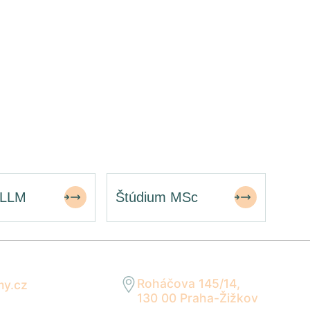
 LLM
Štúdium MSc
Roháčova 145/14,
my.cz
130 00 Praha-Žižkov
n