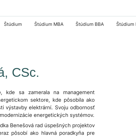
Štúdium
Štúdium MBA
Štúdium BBA
Štúdium
á, CSc.
e, kde sa zamerala na management
energetickom sektore, kde pôsobila ako
i výstavby elektrární. Svoju odbornosť
 a modernizácie energetických systémov.
 Radka Benešová rad úspešných projektov
eraz pôsobí ako hlavná poradkyňa pre