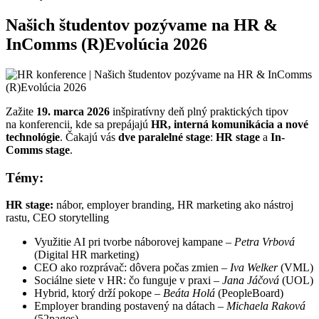
Našich študentov pozývame na HR &
InComms (R)Evolúcia 2026
Zažite
19. marca 2026
inšpiratívny deň plný praktických tipov
na konferencii, kde sa prepájajú
HR, interná komunikácia a nové
technológie
. Čakajú vás
dve paralelné stage
:
HR stage
a
In-
Comms stage
.
Témy:
HR stage:
nábor, employer branding, HR marketing ako nástroj
rastu, CEO storytelling
Využitie AI pri tvorbe náborovej kampane –
Petra Vrbová
(Digital HR marketing)
CEO ako rozprávač: dôvera počas zmien –
Iva Welker
(VML)
Sociálne siete v HR: čo funguje v praxi –
Jana Jáčová
(UOL)
Hybrid, ktorý drží pokope –
Beáta Holá
(PeopleBoard)
Employer branding postavený na dátach –
Michaela Raková
(52pages)