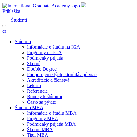
Prihláška
Študenti
sk
cs
Štúdium
Informácie o štúdiu na IGA
Programy na IGA
Podmienky prijatia
Školné
Double Degree
Podporujeme tých, ktorí dávajú viac
Akreditácie a členstvá
Lektori
Referencie
Bonusy k štúdium
Často sa pýtate
Štúdium MBA
Informácie o štúdiu MBA
Programy MBA
Podmienky prijatia MBA
Školné MBA
Titul MBA