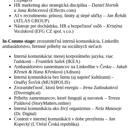
HR marketing ako strategická disciplína –
Daniel Horník
a Jana Rebicerová
(Effectix.com)
AI v recruitmentu: prínosy, limity aj slepé uličky –
Jan Řehák
(ATLAS GROUP)
Nástroje pre dochádzku, HR a bezpečnosť osôb –
Kristýna
Vocásková
(EFG CZ spol. s r.o.)
In-Comms stage:
zrozumiteľná interná komunikácia, LinkedIn
ambasádorstvo, firemné príbehy na sociálnych sieťach
Interná komunikácia: menej korporátneho jazyka, viac
ľudskosti –
František Sašek
(IKEA)
Ambasádorstvo zamestnancov na LinkedIne v Česku –
Jakub
Křenek & Hana Křenková
(Adison)
Interná komunikácia bez šumu (aj naprieč kultúrami) –
Ondřej Švrček
(MUNIPOLIS)
Zrozumiteľnosť, ktorá šetrí energiu –
Irena Zatloukalová
(Diversight.ai)
Príbehy zamestnancov, ktoré fungujú aj navonok –
Tereza
Palátová
(StoryMatters.online)
Interná komunikácia ako živý organizmus –
Nela Mataseje
(Dr. Digital)
Content v internej komunikácii v dobe presýtenia –
Jan
Kopecký
(L’Oréal Česká republika)