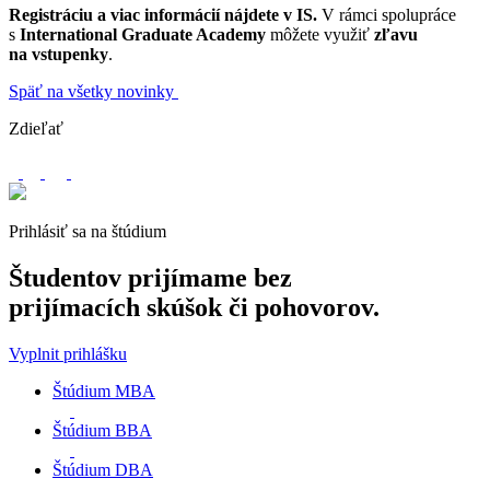
Registráciu a viac informácií nájdete v IS.
V rámci spolupráce
s
International Graduate Academy
môžete využiť
zľavu
na vstupenky
.
Späť na všetky novinky
Zdieľať
Prihlásiť sa na štúdium
Študentov prijímame
bez
prijímacích skúšok
či pohovorov.
Vyplnit prihlášku
Štúdium MBA
Štúdium BBA
Štúdium DBA