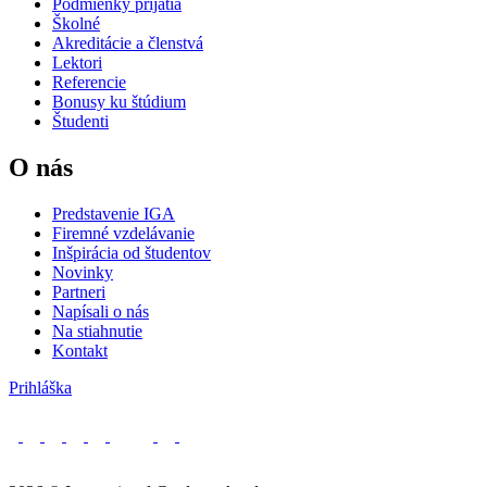
Podmienky prijatia
Školné
Akreditácie a členstvá
Lektori
Referencie
Bonusy ku štúdium
Študenti
O nás
Predstavenie IGA
Firemné vzdelávanie
Inšpirácia od študentov
Novinky
Partneri
Napísali o nás
Na stiahnutie
Kontakt
Prihláška