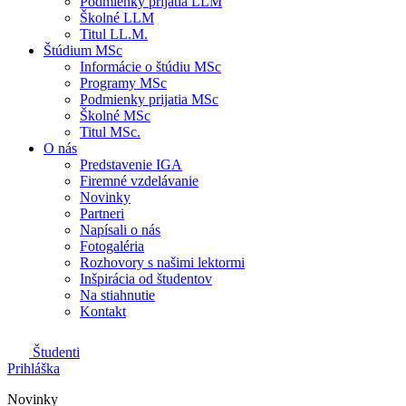
Podmienky prijatia LLM
Školné LLM
Titul LL.M.
Štúdium MSc
Informácie o štúdiu MSc
Programy MSc
Podmienky prijatia MSc
Školné MSc
Titul MSc.
O nás
Predstavenie IGA
Firemné vzdelávanie
Novinky
Partneri
Napísali o nás
Fotogaléria
Rozhovory s našimi lektormi
Inšpirácia od študentov
Na stiahnutie
Kontakt
Študenti
Prihláška
Novinky