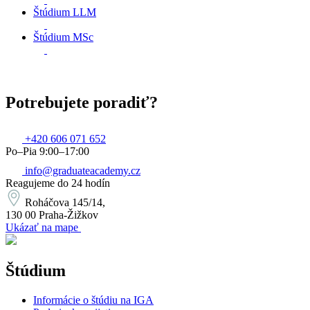
Štúdium LLM
Štúdium MSc
Potrebujete poradiť?
+420 606 071 652
Po–Pia 9:00–17:00
info@graduateacademy.cz
Reagujeme do 24 hodín
Roháčova 145/14,
130 00 Praha-Žižkov
Ukázať na mape
Štúdium
Informácie o štúdiu na IGA