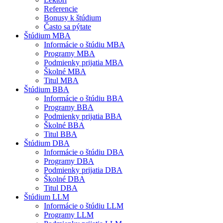
Referencie
Bonusy k štúdium
Často sa pýtate
Štúdium MBA
Informácie o štúdiu MBA
Programy MBA
Podmienky prijatia MBA
Školné MBA
Titul MBA
Štúdium BBA
Informácie o štúdiu BBA
Programy BBA
Podmienky prijatia BBA
Školné BBA
Titul BBA
Štúdium DBA
Informácie o štúdiu DBA
Programy DBA
Podmienky prijatia DBA
Školné DBA
Titul DBA
Štúdium LLM
Informácie o štúdiu LLM
Programy LLM