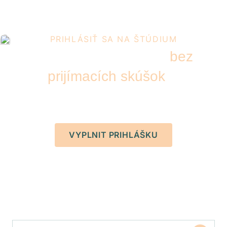
PRIHLÁSIŤ SA NA ŠTÚDIUM
Študentov prijímame
bez
prijímacích skúšok
či
pohovorov.
VYPLNIT PRIHLÁŠKU