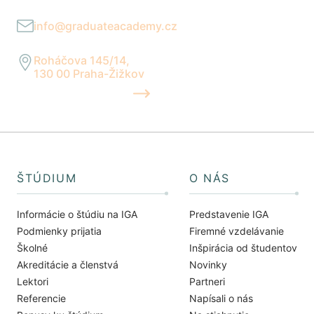
Po–Pia 9:00–17:00
info@graduateacademy.cz
Reagujeme do 24 hodín
Roháčova 145/14,
130 00 Praha-Žižkov
UKÁZAŤ NA MAPE
ŠTÚDIUM
O NÁS
Informácie o štúdiu na IGA
Predstavenie IGA
Podmienky prijatia
Firemné vzdelávanie
Školné
Inšpirácia od študentov
Akreditácie a členstvá
Novinky
Lektori
Partneri
Referencie
Napísali o nás