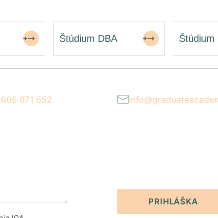
Štúdium DBA
Štúdium
 606 071 652
info@graduateacade
ia 9:00–17:00
Reagujeme do 24 hodí
PRIHLÁŠKA
nie IGA