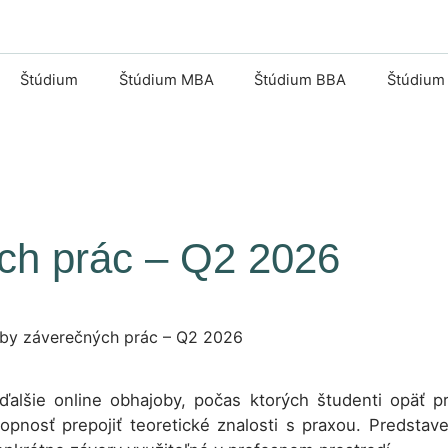
Štúdium
Štúdium MBA
Štúdium BBA
Štúdium
ch prác – Q2 2026
alšie online obhajoby, počas ktorých študenti opäť p
opnosť prepojiť teoretické znalosti s praxou. Predstav