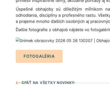
priniesli inšpiratívne témy, aktuálne pohľady aj
Úspešné obhajoby sú dôležitým míľnikom na 
odhodlania, disciplíny a profesného rastu. Vše
a prajeme mnoho ďalších osobných aj pracovný
Ďalšie fotografie z obhajob nájdete vo fotogalérii
FOTOGALÉRIA
SPÄŤ NA VŠETKY NOVINKY