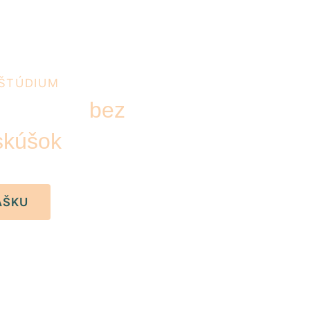
 ŠTÚDIUM
prijímame
bez
 skúšok
či pohovorov.
ÁŠKU