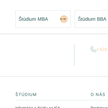
Štúdium MBA
Štúdium BBA
+420
Potrebujete
Po–P
poradiť?
ŠTÚDIUM
O NÁS
Informácie o štúdiu na IGA
Predstave