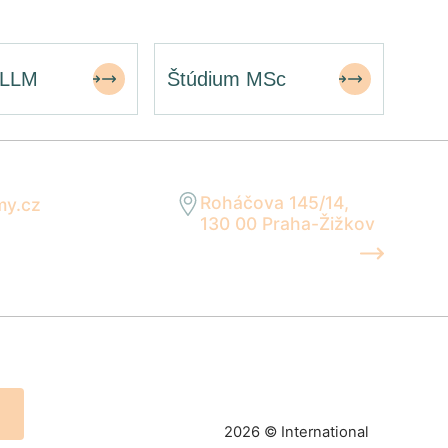
 LLM
Štúdium MSc
Roháčova 145/14,
my.cz
130 00 Praha-Žižkov
n
UKÁZAŤ NA MAPE
2026 © International