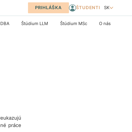
PRIHLÁŠKA
SK
ŠTUDENTI
 DBA
Štúdium LLM
Štúdium MSc
O nás
reukazujú
ené práce