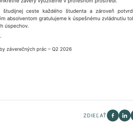
 konkrétne závery využiteľné v profesnom prostredí.
študijnej ceste každého študenta a zároveň potvrd
tkým absolventom gratulujeme k úspešnému zvládnutiu to
ch úspechov.
.
ZDIEĽAŤ