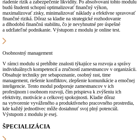
riadenie rizík a zabezpečenie likvidity. Po absolvovaní tohto modulu
budú študenti schopní optimalizovať finančný výkon,
maximalizovať zisky, minimalizovať náklady a efektívne spravovať
finančné riziká. Dôraz sa kladie na strategické rozhodovanie
a dlhodobú finančnú stabilitu, čo je nevyhnutné pre úspešné
a udržateľné podnikanie. Výstupom z modulu je online test.
Osobnostný management
V rámci modulu si prehĺbite znalosti týkajúce sa rozvoja a správy
individuálnych kompetencií a zručností zamestnancov v organizácii.
Obsahuje techniky pre sebapoznanie, osobný rast, time
management, riešenie konfliktov, zlepšenie komunikácie a emočnej
inteligencie. Tento modul podporuje zamestnancov v ich
profesijnom i osobnom rozvoji, čím prispieva k zvýšeniu ich
efektivity, motivácie a celkovej spokojnosti. Kladie dôraz
na vytvorenie vyváženého a produktívneho pracovného prostredia,
kde každý jednotlivec môže dosiahnuť svoj plný potenciál.
Výstupom z modulu je esej.
ŠPECIALIZÁCIA