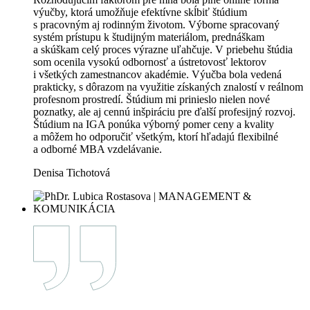
považujem za veľmi hodnotnú skúsenosť, ktorá mala reálny
dopad na môj profesionálny aj osobný rozvoj.
Ing. Jana Gatialová, DBA
Čo o nás hovoria absolventi
Flexibilné štúdium, ktoré sa prispôsobí vášmu
životu.
Štúdium MBA na International Graduate Academy som si
zvolila kvôli širokej ponuke programov a špecializácií.
Rozhodujúcim faktorom pre mňa bola plne online forma
výučby, ktorá umožňuje efektívne skĺbiť štúdium