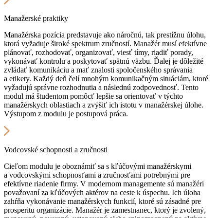
Manažerské praktiky
Manažérska pozícia predstavuje ako náročnú, tak prestížnu úlohu,
ktorá vyžaduje široké spektrum zručností. Manažér musí efektívne
plánovať, rozhodovať, organizovať, viesť tímy, riadiť porady,
vykonávať kontrolu a poskytovať spätnú väzbu. Ďalej je dôležité
zvládať komunikáciu a mať znalosti spoločenského správania
a etikety. Každý deň čelí mnohým komunikačným situáciám, ktoré
vyžadujú správne rozhodnutia a následnú zodpovednosť. Tento
modul má študentom pomôcť lepšie sa orientovať v týchto
manažérskych oblastiach a zvýšiť ich istotu v manažérskej úlohe.
Výstupom z modulu je postupová práca.
Vodcovské schopnosti a zručnosti
Cieľom modulu je oboznámiť sa s kľúčovými manažérskymi
a vodcovskými schopnosťami a zručnosťami potrebnými pre
efektívne riadenie firmy. V modernom managemente sú manažéri
považovaní za kľúčových aktérov na ceste k úspechu. Ich úloha
zahŕňa vykonávanie manažérskych funkcií, ktoré sú zásadné pre
prosperitu organizácie. Manažér je zamestnanec, ktorý je zvolený,