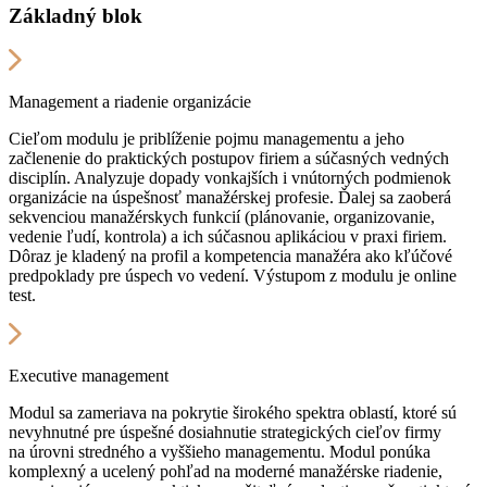
Základný blok
Management a riadenie organizácie
Cieľom modulu je priblíženie pojmu managementu a jeho
začlenenie do praktických postupov firiem a súčasných vedných
disciplín. Analyzuje dopady vonkajších i vnútorných podmienok
organizácie na úspešnosť manažérskej profesie. Ďalej sa zaoberá
sekvenciou manažérskych funkcií (plánovanie, organizovanie,
vedenie ľudí, kontrola) a ich súčasnou aplikáciou v praxi firiem.
Dôraz je kladený na profil a kompetencia manažéra ako kľúčové
predpoklady pre úspech vo vedení. Výstupom z modulu je online
test.
Executive management
Modul sa zameriava na pokrytie širokého spektra oblastí, ktoré sú
nevyhnutné pre úspešné dosiahnutie strategických cieľov firmy
na úrovni stredného a vyššieho managementu. Modul ponúka
komplexný a ucelený pohľad na moderné manažérske riadenie,