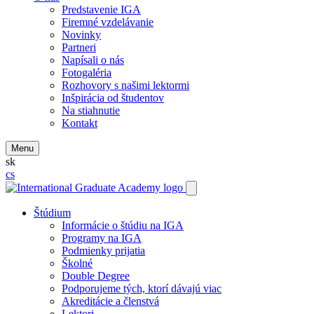
Predstavenie IGA
Firemné vzdelávanie
Novinky
Partneri
Napísali o nás
Fotogaléria
Rozhovory s našimi lektormi
Inšpirácia od študentov
Na stiahnutie
Kontakt
Menu
sk
cs
Štúdium
Informácie o štúdiu na IGA
Programy na IGA
Podmienky prijatia
Školné
Double Degree
Podporujeme tých, ktorí dávajú viac
Akreditácie a členstvá
Lektori