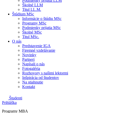
Podmienky prijatia LLM
Školné LLM
Titul LL.M.
Štúdium MSc
Informácie o štúdiu MSc
Programy MSc
Podmienky prijatia MSc
Školné MSc
Titul MSc.
O nás
Predstavenie IGA
Firemné vzdelávanie
Novinky
Partneri
Napísali o nás
Fotogaléria
Rozhovory s našimi lektormi
Inšpirácia od študentov
Na stiahnutie
Kontakt
Študenti
Prihláška
Programy MBA