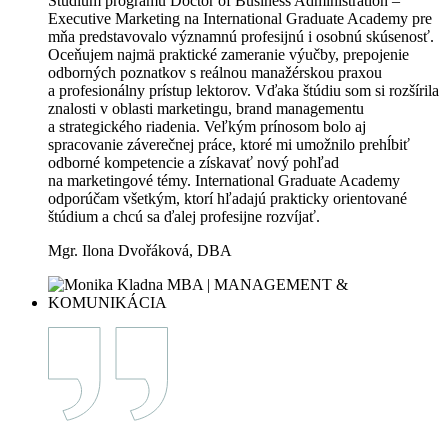
Štúdium programu Doctor of Business Administration –
Executive Marketing na International Graduate Academy pre
mňa predstavovalo významnú profesijnú i osobnú skúsenosť.
Oceňujem najmä praktické zameranie výučby, prepojenie
odborných poznatkov s reálnou manažérskou praxou
a profesionálny prístup lektorov. Vďaka štúdiu som si rozšírila
znalosti v oblasti marketingu, brand managementu
a strategického riadenia. Veľkým prínosom bolo aj
spracovanie záverečnej práce, ktoré mi umožnilo prehĺbiť
odborné kompetencie a získavať nový pohľad
na marketingové témy. International Graduate Academy
odporúčam všetkým, ktorí hľadajú prakticky orientované
štúdium a chcú sa ďalej profesijne rozvíjať.
Mgr. Ilona Dvořáková, DBA