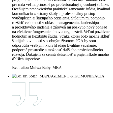
pre mňa veľmi prínosné po profesionálnej aj osobnej stránke.
Oceňujem predovšetkým praktické zameranie štúdia, kvalitnú
komunikáciu zo strany školy a profesionálny prístup
vyučujúcich aj študijného oddelenia. Štúdium mi pomohlo
rozšíriť vedomosti v oblasti managementu, leadershipu
a projektového riadenia a zároveň mi poskytlo nový pohľad
na efektívne fungovanie tímov a organizácií. Veľmi pozitívne
hodnotím aj flexibilitu štúdia, vďaka ktorej bolo možné skĺbiť
študijné povinnosti s osobným životom. IGA by som
odporučila všetkým, ktorí hľadajú kvalitné vzdelanie,
podporné prostredie a možnosť ďalšieho profesionálneho
rozvoja. Ďakujem za cennú skúsenosť a prajem škole mnoho
ďalších úspechov.
Bc. Taitou Mulwa Baby, MBA