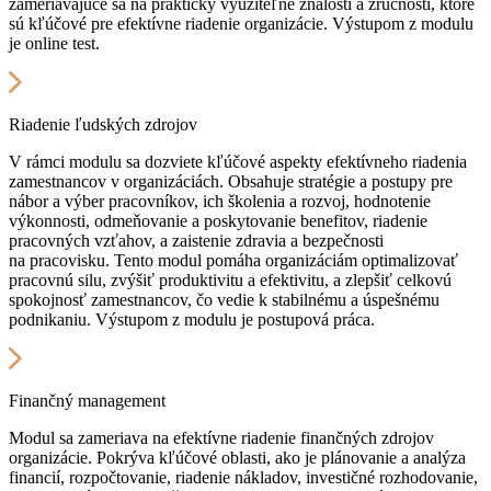
zameriavajúce sa na prakticky využiteľné znalosti a zručnosti, ktoré
sú kľúčové pre efektívne riadenie organizácie. Výstupom z modulu
je online test.
Riadenie ľudských zdrojov
V rámci modulu sa dozviete kľúčové aspekty efektívneho riadenia
zamestnancov v organizáciách. Obsahuje stratégie a postupy pre
nábor a výber pracovníkov, ich školenia a rozvoj, hodnotenie
výkonnosti, odmeňovanie a poskytovanie benefitov, riadenie
pracovných vzťahov, a zaistenie zdravia a bezpečnosti
na pracovisku. Tento modul pomáha organizáciám optimalizovať
pracovnú silu, zvýšiť produktivitu a efektivitu, a zlepšiť celkovú
spokojnosť zamestnancov, čo vedie k stabilnému a úspešnému
podnikaniu. Výstupom z modulu je postupová práca.
Finančný management
Modul sa zameriava na efektívne riadenie finančných zdrojov
organizácie. Pokrýva kľúčové oblasti, ako je plánovanie a analýza
financií, rozpočtovanie, riadenie nákladov, investičné rozhodovanie,