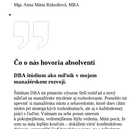
Čo o nás hovoria absolventi
Flexibilné štúdium, ktoré má skutočný prínos
pre prax.
S priebehom štúdia som bola po celé jeho trvanie veľmi
spokojná. Prístup študijného oddelenia a učiteľov bol vždy
perfektný. Keď som čokoľvek potrebovala, vždy som dostala
rýchlu a prínosnú odpoveď. Páčilo sa mi, že som mohla
prepojiť štúdium s praxou a návrhy, ktoré som v praktickej
časti záverečnej práce uviedla, budem môcť čoskoro využiť aj
v praxi. Štúdium bolo skutočne flexibilné a vrelo ho
odporúčam.
Mgr. Anna Mária Ridzoňová, MBA