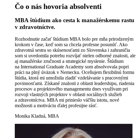
Čo o nás hovoria absolventi
MBA štúdium ako cesta k manažérskemu rastu
v zdravotníctve.
Rozhodnutie začať štúdium MBA bolo pre mňa prirodzeným
krokom v čase, keď som sa chcela profesne posunúť. Ako
zdravotná sestra so skúsenosťami zo Slovenska i zahraničia
som si uvedomila potrebu rozvíjať nielen odborné znalosti, ale
aj manažérske zručnosti a strategické myslenie. Štúdium
na International Graduate Academy som absolvovala popri
práci na plný úväzok v Nemecku. Oceňujem flexibilnú formu
štúdia, ktorá mi umožnila zladiť vzdelávanie s pracovnými
povinnosťami. Získané znalosti z oblasti leadershipu, riadenia
procesov a projektového managementu dnes využívam pri
rozvoji vlastných projektov v oblasti sociálnych služieb
a zdravotníctva. MBA mi prinieslo väčšiu istotu, nové
možnosti a motiváciu ďalej profesijne rásť.
Monika Kladná, MBA