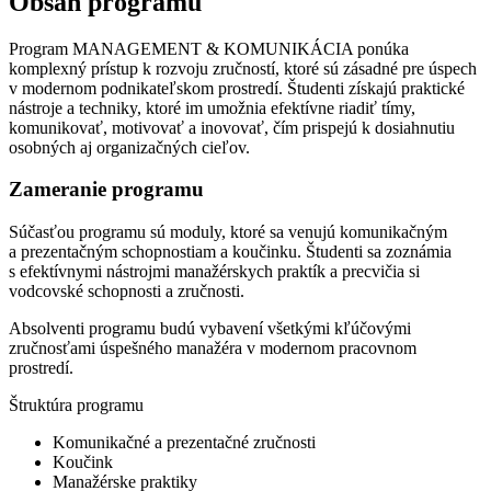
Obsah programu
Program MANAGEMENT & KOMUNIKÁCIA ponúka
komplexný prístup k rozvoju zručností, ktoré sú zásadné pre úspech
v modernom podnikateľskom prostredí. Študenti získajú praktické
nástroje a techniky, ktoré im umožnia efektívne riadiť tímy,
komunikovať, motivovať a inovovať, čím prispejú k dosiahnutiu
osobných aj organizačných cieľov.
Zameranie programu
Súčasťou programu sú moduly, ktoré sa venujú komunikačným
a prezentačným schopnostiam a koučinku. Študenti sa zoznámia
s efektívnymi nástrojmi manažérskych praktík a precvičia si
vodcovské schopnosti a zručnosti.
Absolventi programu budú vybavení všetkými kľúčovými
zručnosťami úspešného manažéra v modernom pracovnom
prostredí.
Štruktúra programu
Komunikačné a prezentačné zručnosti
Koučink
Manažérske praktiky