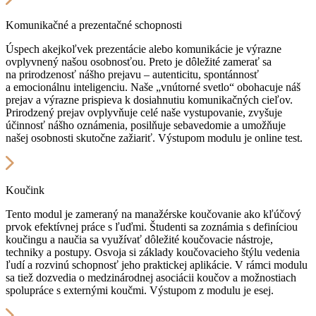
Komunikačné a prezentačné schopnosti
Úspech akejkoľvek prezentácie alebo komunikácie je výrazne
ovplyvnený našou osobnosťou. Preto je dôležité zamerať sa
na prirodzenosť nášho prejavu – autenticitu, spontánnosť
a emocionálnu inteligenciu. Naše „vnútorné svetlo“ obohacuje náš
prejav a výrazne prispieva k dosiahnutiu komunikačných cieľov.
Prirodzený prejav ovplyvňuje celé naše vystupovanie, zvyšuje
účinnosť nášho oznámenia, posilňuje sebavedomie a umožňuje
našej osobnosti skutočne zažiariť. Výstupom modulu je online test.
Koučink
Tento modul je zameraný na manažérske koučovanie ako kľúčový
prvok efektívnej práce s ľuďmi. Študenti sa zoznámia s definíciou
koučingu a naučia sa využívať dôležité koučovacie nástroje,
techniky a postupy. Osvoja si základy koučovacieho štýlu vedenia
ľudí a rozvinú schopnosť jeho praktickej aplikácie. V rámci modulu
sa tiež dozvedia o medzinárodnej asociácii koučov a možnostiach
spolupráce s externými koučmi. Výstupom z modulu je esej.