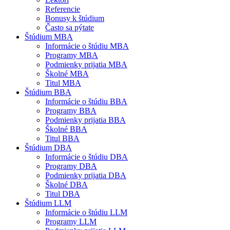
Referencie
Bonusy k štúdium
Často sa pýtate
Štúdium MBA
Informácie o štúdiu MBA
Programy MBA
Podmienky prijatia MBA
Školné MBA
Titul MBA
Štúdium BBA
Informácie o štúdiu BBA
Programy BBA
Podmienky prijatia BBA
Školné BBA
Titul BBA
Štúdium DBA
Informácie o štúdiu DBA
Programy DBA
Podmienky prijatia DBA
Školné DBA
Titul DBA
Štúdium LLM
Informácie o štúdiu LLM
Programy LLM