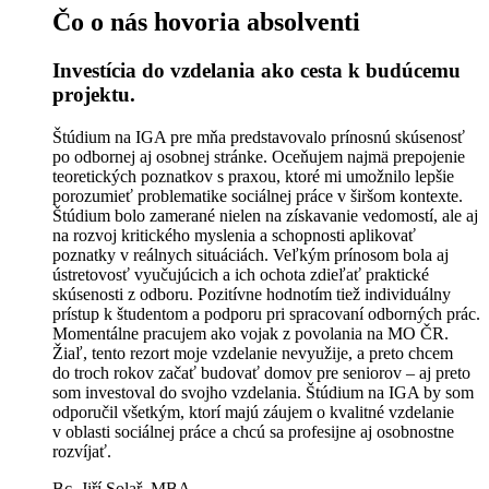
Čo o nás hovoria absolventi
Investícia do vzdelania ako cesta k budúcemu
projektu.
Štúdium na IGA pre mňa predstavovalo prínosnú skúsenosť
po odbornej aj osobnej stránke. Oceňujem najmä prepojenie
teoretických poznatkov s praxou, ktoré mi umožnilo lepšie
porozumieť problematike sociálnej práce v širšom kontexte.
Štúdium bolo zamerané nielen na získavanie vedomostí, ale aj
na rozvoj kritického myslenia a schopnosti aplikovať
poznatky v reálnych situáciách. Veľkým prínosom bola aj
ústretovosť vyučujúcich a ich ochota zdieľať praktické
skúsenosti z odboru. Pozitívne hodnotím tiež individuálny
prístup k študentom a podporu pri spracovaní odborných prác.
Momentálne pracujem ako vojak z povolania na MO ČR.
Žiaľ, tento rezort moje vzdelanie nevyužije, a preto chcem
do troch rokov začať budovať domov pre seniorov – aj preto
som investoval do svojho vzdelania. Štúdium na IGA by som
odporučil všetkým, ktorí majú záujem o kvalitné vzdelanie
v oblasti sociálnej práce a chcú sa profesijne aj osobnostne
rozvíjať.
Bc. Jiří Solař, MBA