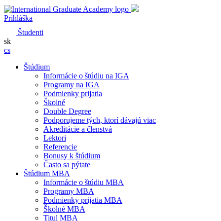
Prihláška
Študenti
sk
cs
Štúdium
Informácie o štúdiu na IGA
Programy na IGA
Podmienky prijatia
Školné
Double Degree
Podporujeme tých, ktorí dávajú viac
Akreditácie a členstvá
Lektori
Referencie
Bonusy k štúdium
Často sa pýtate
Štúdium MBA
Informácie o štúdiu MBA
Programy MBA
Podmienky prijatia MBA
Školné MBA
Titul MBA