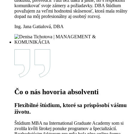
Čo o nás hovoria absolventi
DBA štúdium ako míľnik v mojom
manažérskom rozvoji.
Štúdium DBA mi prinieslo výrazne širší rozhľad a nový
náhľad na manažérske myslenie aj rozhodovanie. Pomohlo mi
upevniť si manažérsku istotu a sebavedomie, ktoré dnes cítim
nielen pri strategických rozhodnutiach, ale aj v každodennej
práci s ľuďmi. Vnímam na sebe posun smerom
k pokojnejšiemu, vedomejšiemu štýlu vedenia. Mám pocit, že
som sa stala lepším koučom – dokážem viesť konštruktívnu
diskusiu, presvedčiť ľudí bez tlaku a jasne, no s rešpektom
komunikovať svoje zámery a požiadavky. DBA štúdium