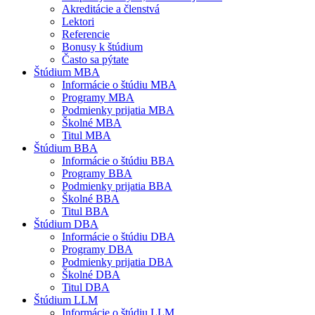
Akreditácie a členstvá
Lektori
Referencie
Bonusy k štúdium
Často sa pýtate
Štúdium MBA
Informácie o štúdiu MBA
Programy MBA
Podmienky prijatia MBA
Školné MBA
Titul MBA
Štúdium BBA
Informácie o štúdiu BBA
Programy BBA
Podmienky prijatia BBA
Školné BBA
Titul BBA
Štúdium DBA
Informácie o štúdiu DBA
Programy DBA
Podmienky prijatia DBA
Školné DBA
Titul DBA
Štúdium LLM
Informácie o štúdiu LLM