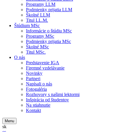
Programy LLM
Podmienky prijatia LLM
Školné LLM
Titul LL.M.
Štúdium MSc
Informácie o štúdiu MSc
Programy MSc
Podmienky prijatia MSc
Školné MSc
Titul MSc.
O nás
Predstavenie IGA
Firemné vzdelávanie
Novinky
Partneri
Napísali o nás
Fotogaléria
Rozhovory s našimi lektormi
Inšpirácia od študentov
Na stiahnutie
Kontakt
Menu
sk
cs