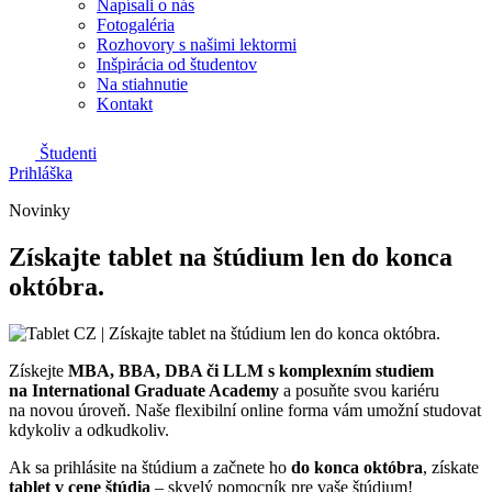
Napísali o nás
Fotogaléria
Rozhovory s našimi lektormi
Inšpirácia od študentov
Na stiahnutie
Kontakt
Študenti
Prihláška
Novinky
Získajte tablet na štúdium len do konca
októbra.
Získejte
MBA, BBA, DBA či LLM s komplexním studiem
na International Graduate Academy
a posuňte svou kariéru
na novou úroveň. Naše flexibilní online forma vám umožní studovat
kdykoliv a odkudkoliv.
Ak sa prihlásite na štúdium a začnete ho
do konca októbra
, získate
tablet v cene štúdia
– skvelý pomocník pre vaše štúdium!