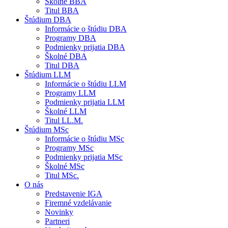
Školné BBA
Titul BBA
Štúdium DBA
Informácie o štúdiu DBA
Programy DBA
Podmienky prijatia DBA
Školné DBA
Titul DBA
Štúdium LLM
Informácie o štúdiu LLM
Programy LLM
Podmienky prijatia LLM
Školné LLM
Titul LL.M.
Štúdium MSc
Informácie o štúdiu MSc
Programy MSc
Podmienky prijatia MSc
Školné MSc
Titul MSc.
O nás
Predstavenie IGA
Firemné vzdelávanie
Novinky
Partneri