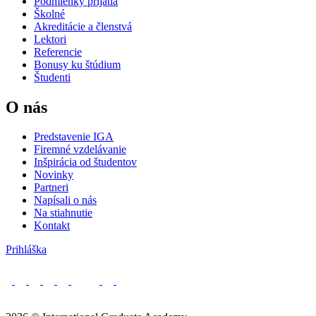
Podmienky prijatia
Školné
Akreditácie a členstvá
Lektori
Referencie
Bonusy ku štúdium
Študenti
O nás
Predstavenie IGA
Firemné vzdelávanie
Inšpirácia od študentov
Novinky
Partneri
Napísali o nás
Na stiahnutie
Kontakt
Prihláška