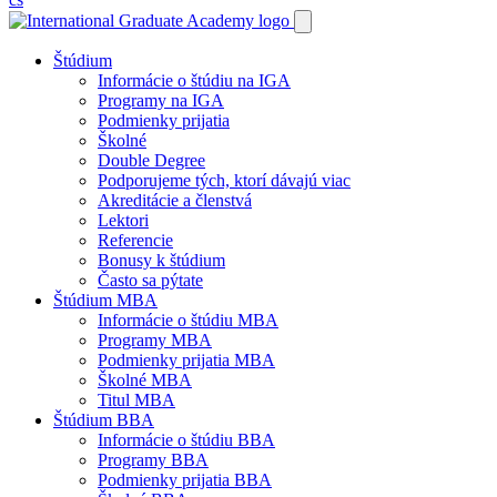
Štúdium
Informácie o štúdiu na IGA
Programy na IGA
Podmienky prijatia
Školné
Double Degree
Podporujeme tých, ktorí dávajú viac
Akreditácie a členstvá
Lektori
Referencie
Bonusy k štúdium
Často sa pýtate
Štúdium MBA
Informácie o štúdiu MBA
Programy MBA
Podmienky prijatia MBA
Školné MBA
Titul MBA
Štúdium BBA
Informácie o štúdiu BBA
Programy BBA
Podmienky prijatia BBA