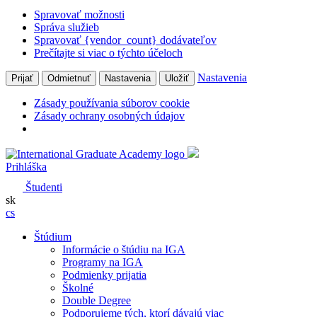
Spravovať možnosti
Správa služieb
Spravovať {vendor_count} dodávateľov
Prečítajte si viac o týchto účeloch
Nastavenia
Prijať
Odmietnuť
Nastavenia
Uložiť
Zásady používania súborov cookie
Zásady ochrany osobných údajov
Prihláška
Študenti
sk
cs
Štúdium
Informácie o štúdiu na IGA
Programy na IGA
Podmienky prijatia
Školné
Double Degree
Podporujeme tých, ktorí dávajú viac